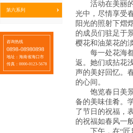
活动在美丽的长
第六系列
光中，尽情享受
阳光的照射下熠
的成员们驻足于
樱花和油菜花的
咨询热线
0898-08980898
每一处花海都如
地址：海南省海口市
返。她们或拈花
传真：0000-0123-5678
声的美好回忆。
的心间。
饱览春日美景的
备的美味佳肴。
了节日的祝福，
的祝福如春风一
下午，在“匠乐