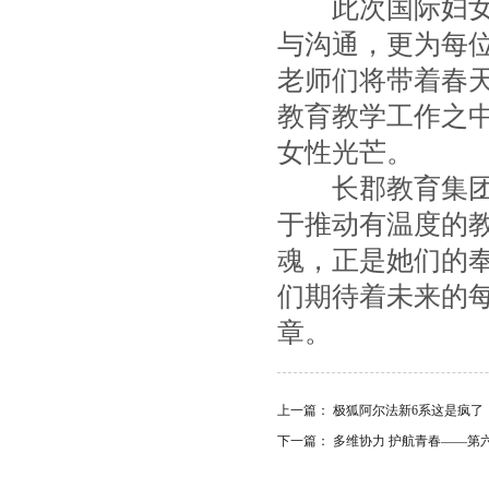
此次国际妇女节
与沟通，更为每
老师们将带着春
教育教学工作之
女性光芒。
长郡教育集团·
于推动有温度的
魂，正是她们的
们期待着未来的
章。
上一篇：
极狐阿尔法新6系这是疯了
下一篇：
多维协力 护航青春——第