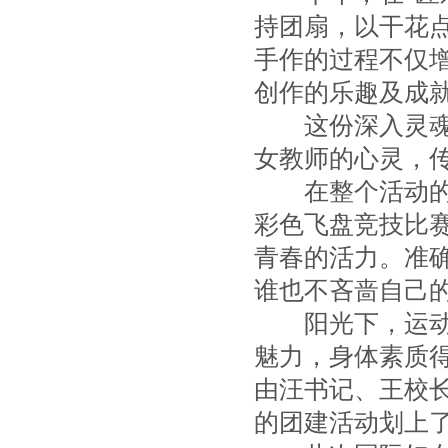
持团扇，以干花
手作的过程不仅
创作的乐趣及成
这份深入灵魂的
女教师的心灵，
在整个活动的高
彩色飞盘竞技比
青春的活力。准
谁也不吝啬自己
阳光下，运动
魅力，身体素质
由汪书记、王校
的团建活动划上