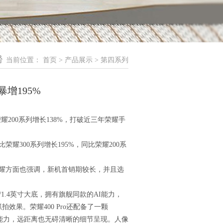
当前位置：
首页
>
产品展示
>
第四系列
暴增195%
200系列增长138%，打破近三年荣耀手
300系列增长195%，同比荣耀200系
耀方面也强调，新机首销期较长，并且选
1.4英寸大底，拥有旗舰同款的AI能力，
果。荣耀400 Pro还配备了一颗
辑能力，远距离也无碍清晰的细节呈现。人像