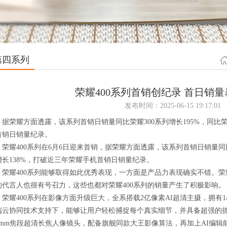
第四系列
荣耀400系列首销创纪录 首日销量
发布时间：2025-06-15 19:17:01
荣耀方面透露，该系列首销日销量同比荣耀300系列增长195%，同比荣耀
首销日销量纪录。
耀400系列在6月6日迎来首销，据荣耀方面透露，该系列首销日销量同比荣耀
增长138%，打破近三年荣耀手机首销日销量纪录。
耀400系列能够取得如此优秀表现，一方面是产品力表现确实不错。荣
的代言人也很有号召力，这些也都对荣耀400系列的销量产生了积极影响。
耀400系列在影像方面升级巨大，全系搭载2亿像素AI超清主摄，拥有1/
端云协同技术支持下，能够让用户轻松捕捉每个真实细节，并具备超强的抓拍效
35mm焦段超清长焦人像镜头，配备旗舰同款大王影像算法，再加上AI编