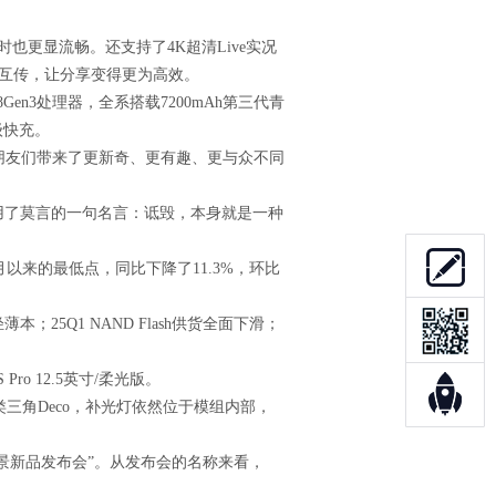
更显流畅。还支持了4K超清Live实况
的互传，让分享变得更为高效。
n3处理器，全系搭载7200mAh第三代青
级快充。
的朋友们带来了更新奇、更有趣、更与众不同
了莫言的一句名言：诋毁，本身就是一种
月以来的最低点，同比下降了11.3%，环比
5Q1 NAND Flash供货全面下滑；
 12.5英寸/柔光版。
三角Deco，补光灯依然位于模组内部，
全场景新品发布会”。从发布会的名称来看，