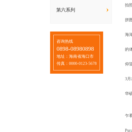
拍
第六系列
此
拼
配
海湖
咨询热线
n
0898-08980898
的
地址：海南省海口市
小
传真：0000-0123-5678
仰
2
3月
上
华硕
博
华
乍看
华
P