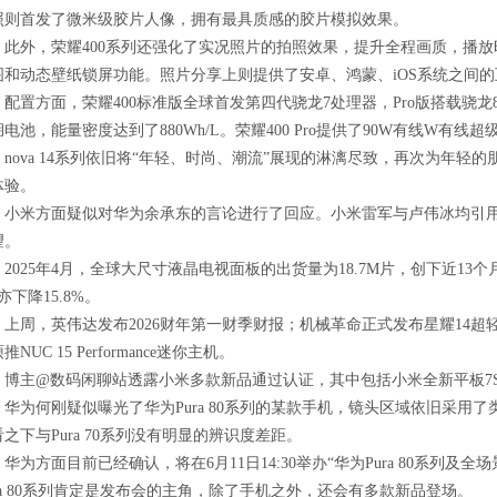
照则首发了微米级胶片人像，拥有最具质感的胶片模拟效果。
外，荣耀400系列还强化了实况照片的拍照效果，提升全程画质，播放时也
图和动态壁纸锁屏功能。照片分享上则提供了安卓、鸿蒙、iOS系统之间
置方面，荣耀400标准版全球首发第四代骁龙7处理器，Pro版搭载骁龙8Ge
电池，能量密度达到了880Wh/L。荣耀400 Pro提供了90W有线W有线超
ova 14系列依旧将“年轻、时尚、潮流”展现的淋漓尽致，再次为年轻
体验。
米方面疑似对华为余承东的言论进行了回应。小米雷军与卢伟冰均引用
望。
025年4月，全球大尺寸液晶电视面板的出货量为18.7M片，创下近13个
亦下降15.8%。
周，英伟达发布2026财年第一财季财报；机械革命正式发布星耀14超轻薄本；2
推NUC 15 Performance迷你主机。
主@数码闲聊站透露小米多款新品通过认证，其中包括小米全新平板7S Pro
为何刚疑似曝光了华为Pura 80系列的某款手机，镜头区域依旧采用了类
之下与Pura 70系列没有明显的辨识度差距。
为方面目前已经确认，将在6月11日14:30举办“华为Pura 80系列及
ura 80系列肯定是发布会的主角，除了手机之外，还会有多款新品登场。