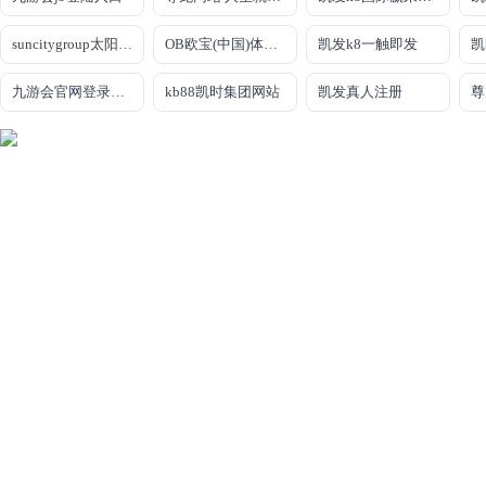
suncitygroup太阳官方网站
OB欧宝(中国)体育官方网站
凯发k8一触即发
凯
九游会官网登录中心
kb88凯时集团网站
凯发真人注册