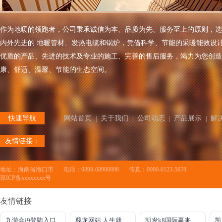
作为地暖的领跑者，公司秉承诚信为本、品质为先、服务至上的原则，选
内外先进的 地暖管材、发热电缆和锅炉，凭借科学、节能的采暖能效设
优质的产品、先进的技术及专业的施工、完善的售后服务，竭力为您创造
康、舒适、温馨、节能的生态空间。
快速导航
网站首页
关于我们
公司动态
产品展示
解
|
|
|
|
友情链接：
地址：海南省海口市
电话：0898-08980898
传真：0000-0123-5678
琼ICP备xxxxxxxx号
友情链接
九游会j9登陆入口
尊龙网站 人生就是博
凯发k8国际赢来就送38
凯