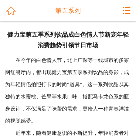
网站首页


第五系列
关于我们
健力宝第五季系列饮品成白色情人节新宠年轻
公司动态
消费趋势引领节日市场
产品展示
在今年的白色情人节，北上广深等一线城市的多家
解决方案
网红餐厅内，都出现健力宝第五季系列饮品的身影，成
为年轻情侣拍照打卡的时尚“道具”。这一系列饮品以其
工程案例
独特的水蜜桃、芒果等水果口味，搭配马卡龙色系的瓶
产品优势
身设计，不仅满足了味蕾的需求，更给人一种青春洋溢
售后服务
的视觉感受。
人才招聘
近年来，随着健康意识的不断提升，年轻消费者对