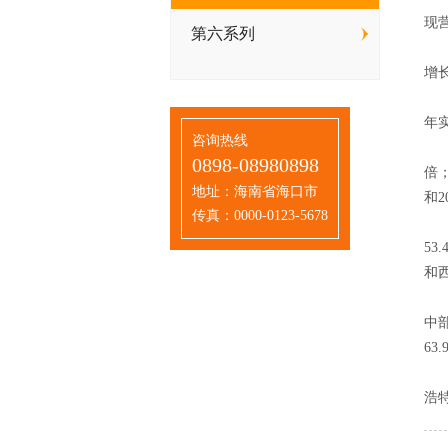
现营
第六系列
从
增长
20
年实
咨询热线
从
0898-08980898
倍
地址：海南省海口市
和2
传真：0000-0123-5678
2
53
和西
2
中部
63
[
浩